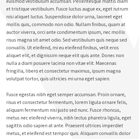
euismod vestibulum accumsan. Pellentesque mattis diam
et tristique vestibulum. Fusce luctus augue ex, eget rutrum
nisi aliquet luctus. Suspendisse dolor urna, laoreet eget
mollis quis, commodo non odio. Nullam finibus, quam at
auctor viverra, orci ante condimentum ipsum, nec mollis
risus magna sit amet odio. Sed vestibulum quis neque sed
convallis. Ut eleifend, mi eu eleifend finibus, velit eros
aliquet elit, et dignissim neque elit quis ante. Donec non
nulla a diam posuere lacinia non vitae elit. Maecenas
fringilla, libero et consectetur maximus, ipsum magna
volutpat tortor, quis ultricies mi urna eget sapien.
Fusce egestas nibh eget semper accumsan. Proin ornare,
risus et consectetur fermentum, lorem ligula ornare felis,
aliquam fermentum nisi justo sed nunc. Fusce rhoncus,
metus nec eleifend viverra, nibh lectus pharetra ligula, eget
sagittis odio sapien at ante. Praesent ultrices imperdiet
metus, et eleifend est tempor quis. Aliquam convallis dolor