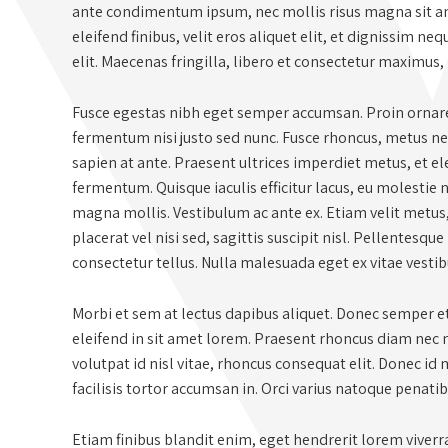
ante condimentum ipsum, nec mollis risus magna sit ame
eleifend finibus, velit eros aliquet elit, et dignissim ne
elit. Maecenas fringilla, libero et consectetur maximus,
Fusce egestas nibh eget semper accumsan. Proin ornare,
fermentum nisi justo sed nunc. Fusce rhoncus, metus nec 
sapien at ante. Praesent ultrices imperdiet metus, et e
fermentum. Quisque iaculis efficitur lacus, eu molestie 
magna mollis. Vestibulum ac ante ex. Etiam velit metus
placerat vel nisi sed, sagittis suscipit nisl. Pellentesque 
consectetur tellus. Nulla malesuada eget ex vitae vesti
Morbi et sem at lectus dapibus aliquet. Donec semper 
eleifend in sit amet lorem. Praesent rhoncus diam nec n
volutpat id nisl vitae, rhoncus consequat elit. Donec id
facilisis tortor accumsan in. Orci varius natoque penati
Etiam finibus blandit enim, eget hendrerit lorem viverr