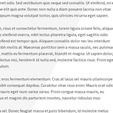
t odio. Sed vestibulum quis neque sed convallis. Ut eleifend, mi 
que elit quis ante. Donec non nulla a diam posuere lacinia non vitae
 ipsum magna volutpat tortor, quis ultricies mi urna eget sapien.
 risus et consectetur fermentum, lorem ligula ornare felis, aliqu
eleifend viverra, nibh lectus pharetra ligula, eget sagittis odio
leifend est tempor quis. Aliquam convallis dolor nec leo interdum
nibh mollis at. Maecenas porttitor sem a massa iaculis, nec pulvina
, mattis eu fermentum placerat, blandit et magna. Ut sapien dolor
lectus nisi, hendrerit id nulla sed, molestie facilisis risus. Proin eg
bulum.
et eros fermentum elementum. Cras at lacus vel mauris ullamcorpe
ibh consequat dapibus. Curabitur vitae risus enim. Mauris erat odi
 mauris eget nunc varius varius. Proin congue massa mauris, eu
bus et magnis dis parturient montes, nascetur ridiculus mus.
a vel. Donec feugiat massa et justo bibendum, id molestie metus