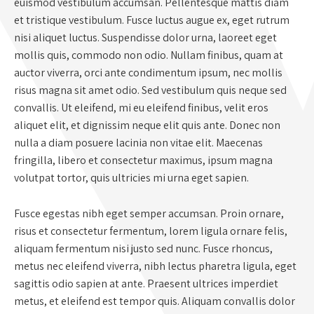
euismod vestibulum accumsan. Pellentesque mattis diam
et tristique vestibulum. Fusce luctus augue ex, eget rutrum
nisi aliquet luctus. Suspendisse dolor urna, laoreet eget
mollis quis, commodo non odio. Nullam finibus, quam at
auctor viverra, orci ante condimentum ipsum, nec mollis
risus magna sit amet odio. Sed vestibulum quis neque sed
convallis. Ut eleifend, mi eu eleifend finibus, velit eros
aliquet elit, et dignissim neque elit quis ante. Donec non
nulla a diam posuere lacinia non vitae elit. Maecenas
fringilla, libero et consectetur maximus, ipsum magna
volutpat tortor, quis ultricies mi urna eget sapien.
Fusce egestas nibh eget semper accumsan. Proin ornare,
risus et consectetur fermentum, lorem ligula ornare felis,
aliquam fermentum nisi justo sed nunc. Fusce rhoncus,
metus nec eleifend viverra, nibh lectus pharetra ligula, eget
sagittis odio sapien at ante. Praesent ultrices imperdiet
metus, et eleifend est tempor quis. Aliquam convallis dolor