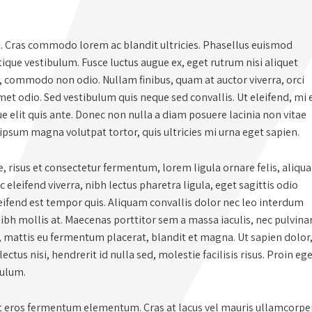
t. Cras commodo lorem ac blandit ultricies. Phasellus euismod
que vestibulum. Fusce luctus augue ex, eget rutrum nisi aliquet
s, commodo non odio. Nullam finibus, quam at auctor viverra, orci
t odio. Sed vestibulum quis neque sed convallis. Ut eleifend, mi 
que elit quis ante. Donec non nulla a diam posuere lacinia non vitae
 ipsum magna volutpat tortor, quis ultricies mi urna eget sapien.
 risus et consectetur fermentum, lorem ligula ornare felis, aliqu
eleifend viverra, nibh lectus pharetra ligula, eget sagittis odio
leifend est tempor quis. Aliquam convallis dolor nec leo interdum
nibh mollis at. Maecenas porttitor sem a massa iaculis, nec pulvina
, mattis eu fermentum placerat, blandit et magna. Ut sapien dolor
lectus nisi, hendrerit id nulla sed, molestie facilisis risus. Proin eg
bulum.
et eros fermentum elementum. Cras at lacus vel mauris ullamcorpe