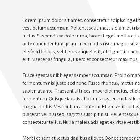
Lorem ipsum dolor sit amet, consectetur adipiscing eli
vestibulum accumsan. Pellentesque mattis diam et tristi
luctus. Suspendisse dolor urna, laoreet eget mollis qui
ante condimentum ipsum, nec mollis risus magna sit ame
eleifend finibus, velit eros aliquet elit, et dignissim ne
elit. Maecenas fringilla, libero et consectetur maximus,
Fusce egestas nibh eget semper accumsan. Proin ornare,
fermentum nisi justo sed nunc. Fusce rhoncus, metus nec 
sapien at ante. Praesent ultrices imperdiet metus, et e
fermentum. Quisque iaculis efficitur lacus, eu molestie 
magna mollis. Vestibulum ac ante ex. Etiam velit metus
placerat vel nisi sed, sagittis suscipit nisl. Pellentesque 
consectetur tellus. Nulla malesuada eget ex vitae vesti
Morbi et sem at lectus dapibus aliquet. Donec semper 