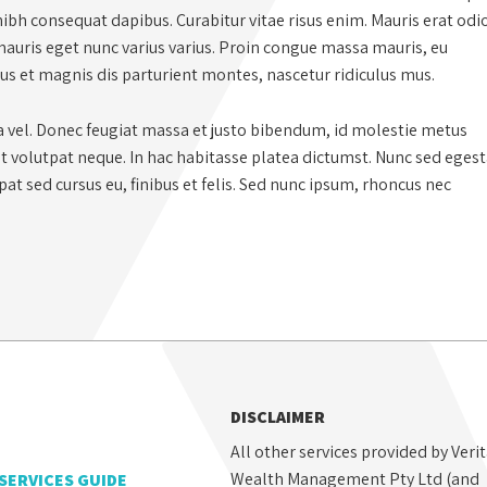
ibh consequat dapibus. Curabitur vitae risus enim. Mauris erat odi
 mauris eget nunc varius varius. Proin congue massa mauris, eu
bus et magnis dis parturient montes, nascetur ridiculus mus.
a vel. Donec feugiat massa et justo bibendum, id molestie metus
ut volutpat neque. In hac habitasse platea dictumst. Nunc sed eges
t sed cursus eu, finibus et felis. Sed nunc ipsum, rhoncus nec
DISCLAIMER
All other services provided by Veri
Wealth Management Pty Ltd (and
 SERVICES GUIDE