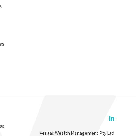
o,
tas
tas
Veritas Wealth Management Pty Ltd